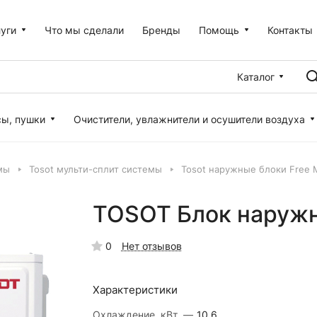
уги
Что мы сделали
Бренды
Помощь
Контакты
Каталог
сы, пушки
Очистители, увлажнители и осушители воздуха
мы
Tosot мульти-сплит системы
Tosot наружные блоки Free 
TOSOT Блок наруж
0
Нет отзывов
Характеристики
Охлаждение, кВт.
—
10.6