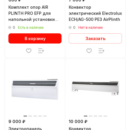
Комплект опор AIR
Конвектор
PLINTH PRO EFP для
электрический Electrolux
напольной установки
ECH/AG-500 PE3 AirPlinth
конвектора AIR PLINTH
0
0
Есть в наличии
Нет в наличии
В корзину
Заказать
9 000 ₽
10 000 ₽
Электропанель
Конвектор