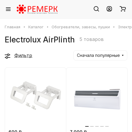
Главная
Каталог
Обогреватели, завесы, пушки
Электр
Electrolux AirPlinth
5 товаров
Фильтр
Сначала популярные
600 ₽
7 000 ₽