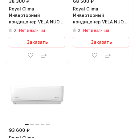
38 300 ₽
68 500 ₽
Royal Clima
Royal Clima
Инверторный
Инверторный
кондицонер VELA NUOVA
кондицонер VELA NUOVA
Inverter RCI-VXI28HN
Inverter RCI-VXI55HN
0
0
Нет в наличии
Нет в наличии
Заказать
Заказать
93 600 ₽
Royal Clima