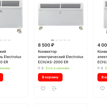
8 500 ₽
4 00
кий
Конвектор
Конв
ь Electrolux
электрический Electrolux
элект
0 ER
ECH/AS-2000 ER
ECH/
аличии
0
Есть в наличии
0
Е
В корзину
В к