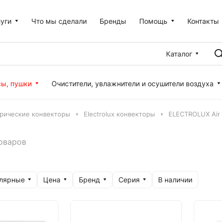
уги
Что мы сделали
Бренды
Помощь
Контакты
Каталог
сы, пушки
Очистители, увлажнители и осушители воздуха
рические конвекторы
Electrolux конвекторы
ELECTROLUX Air
оваров
улярные
Цена
Бренд
Серия
В наличии