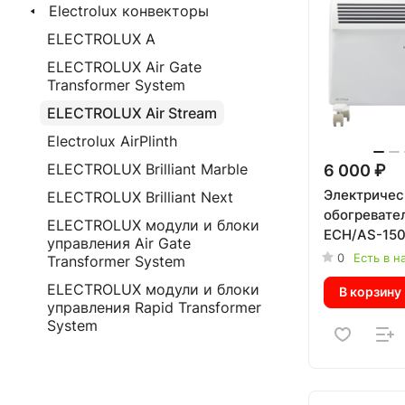
Electrolux конвекторы
ELECTROLUX A
ELECTROLUX Air Gate
Transformer System
ELECTROLUX Air Stream
Electrolux AirPlinth
ELECTROLUX Brilliant Marble
6 000 ₽
Электричес
ELECTROLUX Brilliant Next
обогревател
ELECTROLUX модули и блоки
ECH/AS-150
управления Air Gate
0
Есть в н
Transformer System
ELECTROLUX модули и блоки
В корзину
управления Rapid Transformer
System