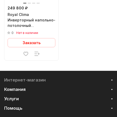
249 800 ₽
Royal Clima
Инверторный напольно-
потолочный
кондиционер
0
Нет в наличии
COMPETENZA DC EU
INVERTER 2023 CO-F
Заказать
60HNBI/C
Интернет-магазин
Компания
Услуги
Помощь