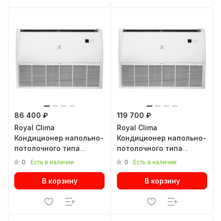
86 400 ₽
119 700 ₽
Royal Clima
Royal Clima
Кондиционер напольно-
Кондиционер напольно-
потолочного типа
потолочного типа
COMPETENZA 2023 CO-F
COMPETENZA 2023 CO-F
0
0
Есть в наличии
Есть в наличии
24HNXA/CO-E 24HNXA
36HNXA/CO-E 36HNX
В корзину
В корзину