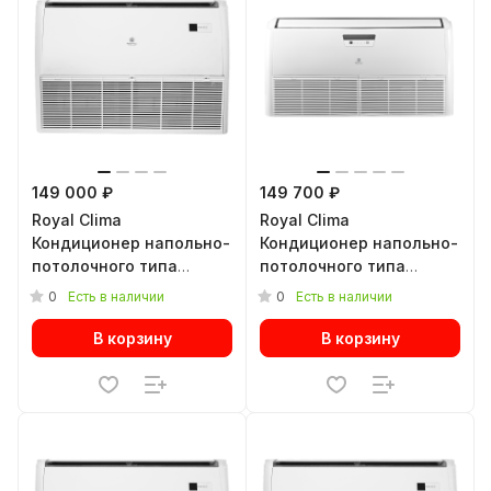
149 000 ₽
149 700 ₽
Royal Clima
Royal Clima
Кондиционер напольно-
Кондиционер напольно-
потолочного типа
потолочного типа
COMPETENZA 2023 CO-F
ESPERTO NEW ES-F
0
0
Есть в наличии
Есть в наличии
48HNXA/CO-E 48HNXA
48HRX/ES-E 48HX
В корзину
В корзину