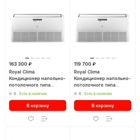
163 300 ₽
119 700 ₽
Royal Clima
Royal Clima
Кондиционер напольно-
Кондиционер напольно-
потолочного типа
потолочного типа
ESPERTO NEW ES-F
ESPERTO NEW ES-F
0
0
Есть в наличии
Есть в наличии
60HRX/ES-E 60HX
36HRX/ES-E 36HX
В корзину
В корзину