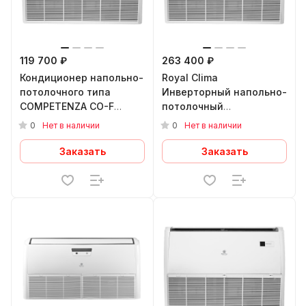
119 700 ₽
263 400 ₽
Кондиционер напольно-
Royal Clima
потолочного типа
Инверторный напольно-
COMPETENZA CO-F
потолочный
36HNX/CO-E 36HNX
кондиционер
0
0
Нет в наличии
Нет в наличии
COMPETENZA DC EU
INVERTER 2023 CO-F
Заказать
Заказать
48HNBI/C