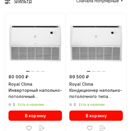
Фильтр
Сначала популярные
80 000 ₽
69 500 ₽
Royal Clima
Royal Clima
Инверторный напольно-
Кондиционер напольно-
потолочный
потолочного типа
кондиционер
COMPETENZA 2023 CO-F
0
0
Есть в наличии
Есть в наличии
COMPETENZA DC EU
18HNX/CO-E 18HNX
INVERTER 2023 CO-F
В корзину
В корзину
18HNBI/C