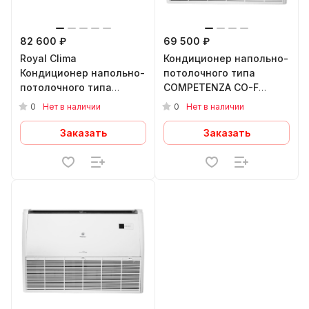
82 600 ₽
69 500 ₽
Royal Clima
Кондиционер напольно-
Кондиционер напольно-
потолочного типа
потолочного типа
COMPETENZA CO-F
ESPERTO NEW ES-F
18HNX/CO-E 18HNX
0
0
Нет в наличии
Нет в наличии
18HRX/ES-E 18HX
Заказать
Заказать