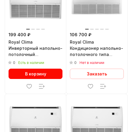
199 400 ₽
106 700 ₽
Royal Clima
Royal Clima
Инверторный напольно-
Кондиционер напольно-
потолочный
потолочного типа
кондиционер
ESPERTO NEW ES-F
0
0
Есть в наличии
Нет в наличии
COMPETENZA DC EU
24HRX/ES-E 24HX
INVERTER 2023 CO-F
В корзину
Заказать
36HNBI/C