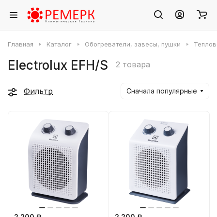
Главная
Каталог
Обогреватели, завесы, пушки
Теплов
Electrolux EFH/S
2 товара
Фильтр
Сначала популярные
2 200 ₽
2 200 ₽