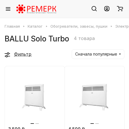
Главная
Каталог
Обогреватели, завесы, пушки
Электр
BALLU Solo Turbo
4 товара
Фильтр
Сначала популярные
3 500 ₽
4 500 ₽