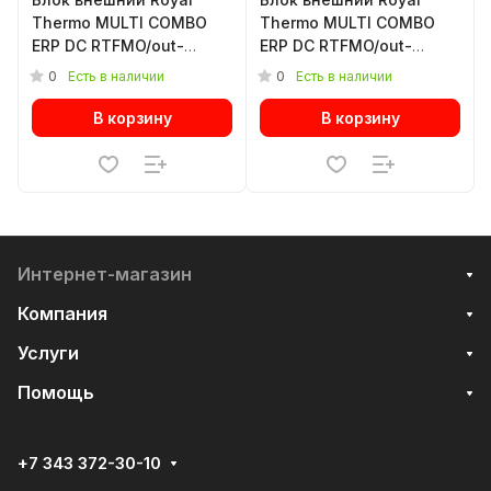
Thermo MULTI COMBO
Thermo MULTI COMBO
ERP DC RTFMO/out-
ERP DC RTFMO/out-
18HN8 инверторной
42HN8 инверторной
0
0
Есть в наличии
Есть в наличии
мульти сплит-системы
мульти сплит-системы
В корзину
В корзину
Интернет-магазин
Компания
Услуги
Помощь
+7 343 372-30-10