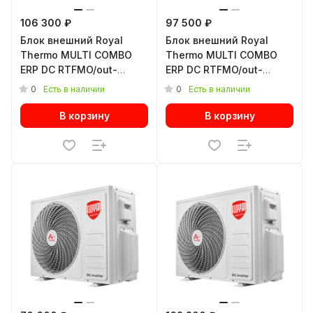
106 300 ₽
97 500 ₽
Блок внешний Royal
Блок внешний Royal
Thermo MULTI COMBO
Thermo MULTI COMBO
ERP DC RTFMO/out-
ERP DC RTFMO/out-
27HN8 инверторной
21HN8 инверторной
0
0
Есть в наличии
Есть в наличии
мульти сплит-системы
мульти сплит-системы
В корзину
В корзину