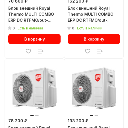
70 600 ₽
162 200 ₽
Блок внешний Royal
Блок внешний Royal
Thermo MULTI COMBO
Thermo MULTI COMBO
ERP DC RTFMO/out-
ERP DC RTFMO/out-
14HN8 инверторной
32HN8 инверторной
0
0
Есть в наличии
Есть в наличии
мульти сплит-системы
мульти сплит-системы
В корзину
В корзину
78 200 ₽
193 200 ₽
Блок внешний Royal
Блок внешний Royal