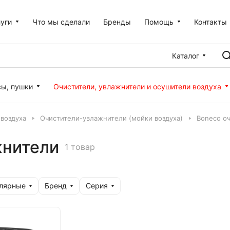
уги
Что мы сделали
Бренды
Помощь
Контакты
Каталог
сы, пушки
Очистители, увлажнители и осушители воздуха
 воздуха
Очистители-увлажнители (мойки воздуха)
Boneco о
жнители
1 товар
улярные
Бренд
Серия