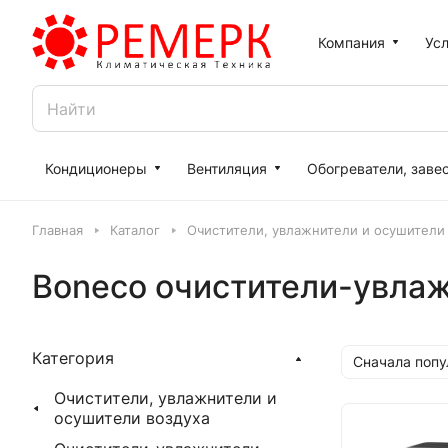
Компания
Усл
Кондиционеры
Вентиляция
Обогреватели, заве
Главная
Каталог
Очистители, увлажнители и осушители
Boneco очистители-увла
Категория
Сначала поп
Очистители, увлажнители и
осушители воздуха