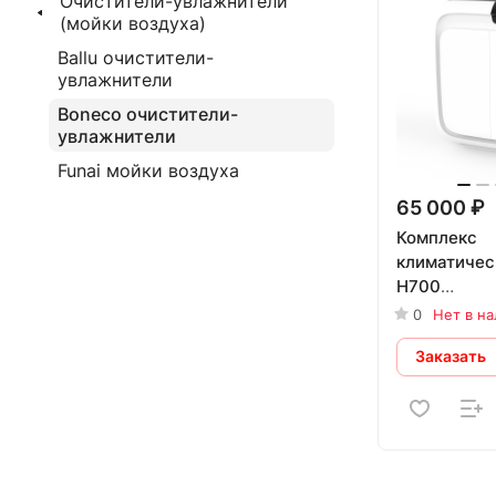
Очистители-увлажнители
(мойки воздуха)
Ballu очистители-
увлажнители
Boneco очистители-
увлажнители
Funai мойки воздуха
65 000 ₽
Комплекс
климатичес
H700
(воздухооч
0
Нет в н
Заказать