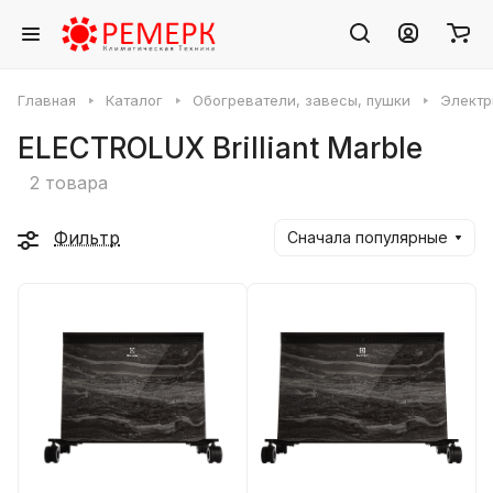
Главная
Каталог
Обогреватели, завесы, пушки
Электр
ELECTROLUX Brilliant Marble
2 товара
Фильтр
Сначала популярные