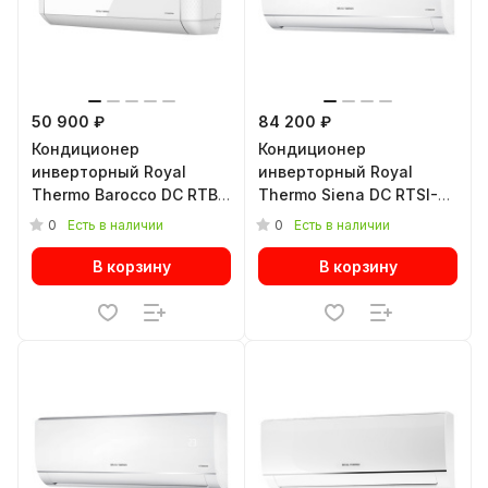
50 900 ₽
84 200 ₽
Кондиционер
Кондиционер
инверторный Royal
инверторный Royal
Thermo Barocco DC RTBI-
Thermo Siena DC RTSI-
09HN8/white
18HN8
0
0
Есть в наличии
Есть в наличии
В корзину
В корзину