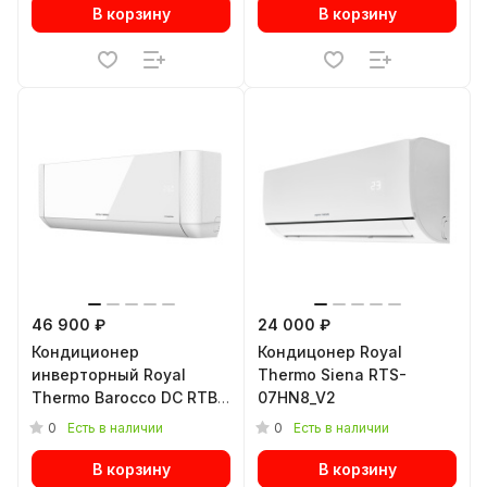
В корзину
В корзину
46 900 ₽
24 000 ₽
Кондиционер
Кондицонер Royal
инверторный Royal
Thermo Siena RTS-
Thermo Barocco DC RTBI-
07HN8_V2
24HN8/white
0
0
Есть в наличии
Есть в наличии
В корзину
В корзину