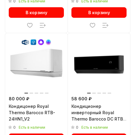
0
0
Есть в наличии
Есть в наличии
В корзину
В корзину
80 000 ₽
58 600 ₽
Кондицонер Royal
Кондиционер
Thermo Barocco RTB-
инверторный Royal
24HN1_V2
Thermo Barocco DC RTBI-
12HN8/black
0
0
Есть в наличии
Есть в наличии