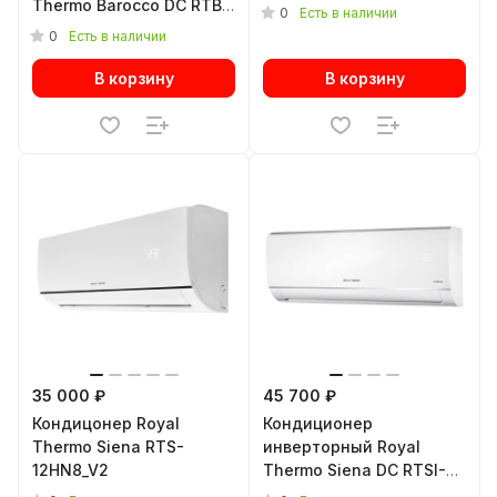
Thermo Barocco DC RTBI-
0
Есть в наличии
09HN8/black
0
Есть в наличии
В корзину
В корзину
35 000 ₽
45 700 ₽
Кондицонер Royal
Кондиционер
Thermo Siena RTS-
инверторный Royal
12HN8_V2
Thermo Siena DC RTSI-
12HN8