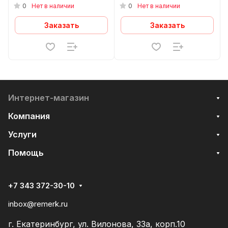
EACS/I-12HF2/N8_24Y
EACS/I-18HF2/N8_24Y
0
0
Нет в наличии
Нет в наличии
Заказать
Заказать
Интернет-магазин
Компания
Услуги
Помощь
+7 343 372-30-10
inbox@remerk.ru
г. Екатеринбург, ул. Вилонова, 33а, корп.10