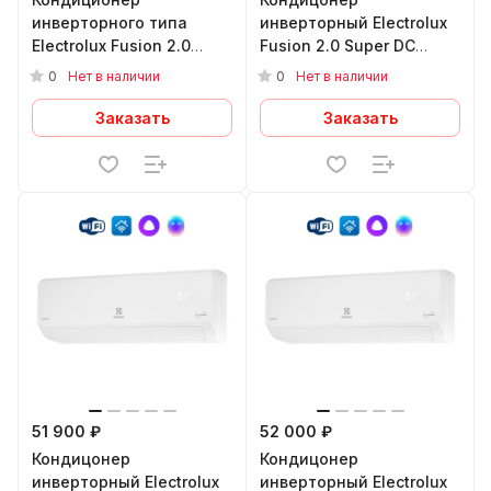
инверторного типа
инверторный Electrolux
Electrolux Fusion 2.0
Fusion 2.0 Super DC
Super DC Inverter EACS/I-
EACS/I-07HF2/N8_24Y
0
0
Нет в наличии
Нет в наличии
07HF2/N8
Заказать
Заказать
51 900 ₽
52 000 ₽
Кондицонер
Кондицонер
инверторный Electrolux
инверторный Electrolux