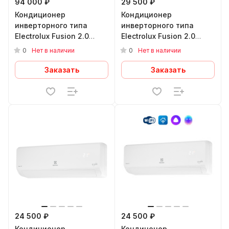
94 000 ₽
29 500 ₽
Кондиционер
Кондиционер
инверторного типа
инверторного типа
Electrolux Fusion 2.0
Electrolux Fusion 2.0
Super DC Inverter EACS/I-
Super DC Inverter EACS/I-
0
0
Нет в наличии
Нет в наличии
18HF2/N8
12HF2/N8
Заказать
Заказать
24 500 ₽
24 500 ₽
Кондиционер
Кондицонер