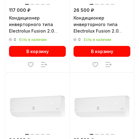
117 000 ₽
26 500 ₽
Кондиционер
Кондиционер
инверторного типа
инверторного типа
Electrolux Fusion 2.0
Electrolux Fusion 2.0
Super DC Inverter EACS/I-
Super DC Inverter EACS/I-
0
0
Есть в наличии
Есть в наличии
24HF2/N8
09HF2/N8
В корзину
В корзину