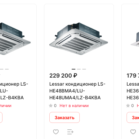
₽
229 200 ₽
179 
диционер LS-
Lessar кондиционер LS-
Less
LU-
HE48BMA4/LU-
HE36
LZ-B4KBA
HE48UMA4/LZ-B4KBA
HE36
аличии
0
Нет в наличии
0
Н
Заказать
За