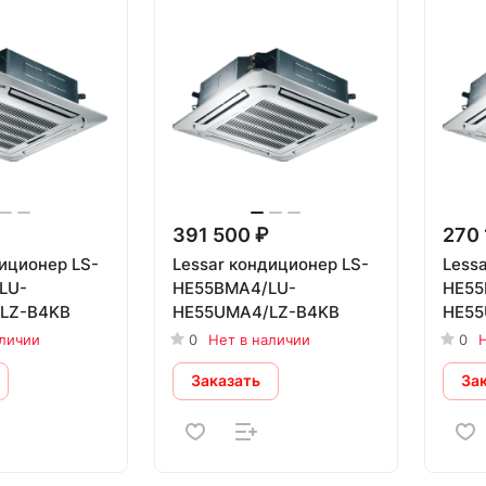
391 500 ₽
270 
диционер LS-
Lessar кондиционер LS-
Less
LU-
HE55BMA4/LU-
HE55
LZ-B4KB
HE55UMA4/LZ-B4KB
HE55
аличии
0
Нет в наличии
0
Н
Заказать
За