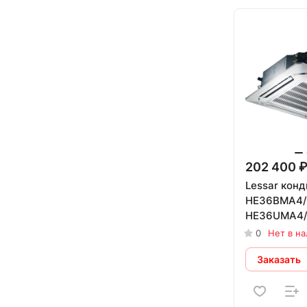
202 400 
Lessar кон
HE36BMA4/
HE36UMA4/
0
Нет в н
Заказать