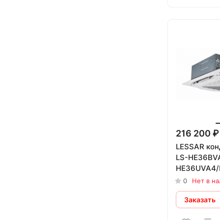
216 200 ₽
LESSAR кон
LS-HE36BV
HE36UVA4/
0
Нет в н
Заказать