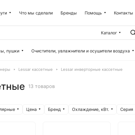
уги
Что мы сделали
Бренды
Помощь
Контакты
Каталог
сы, пушки
Очистители, увлажнители и осушители воздуха
онеры
Lessar кассетные
Lessar инверторные кассетные
етные
13 товаров
улярные
Цена
Бренд
Охлаждение, кВт.
Серия