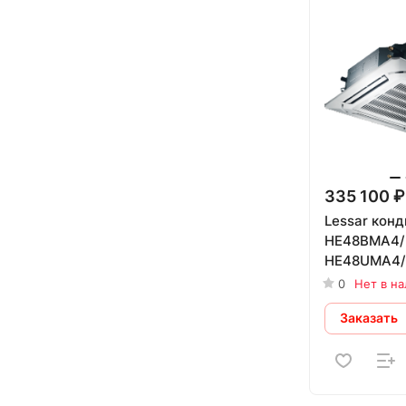
335 100 ₽
Lessar кон
HE48BMA4/
HE48UMA4/
0
Нет в н
Заказать