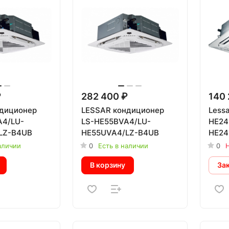
₽
282 400 ₽
140 
диционер
LESSAR кондиционер
Less
A4/LU-
LS-HE55BVA4/LU-
HE24
LZ-B4UB
HE55UVA4/LZ-B4UB
HE24
аличии
0
Есть в наличии
0
Н
В корзину
За