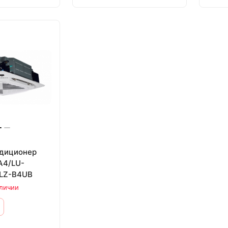
диционер
A4/LU-
LZ-B4UB
аличии