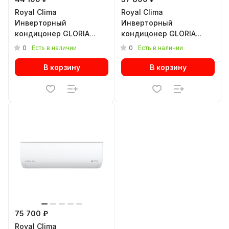
Royal Clima
Royal Clima
Инверторный
Инверторный
кондицонер GLORIA
кондицонер GLORIA
INVERTER UPGRADE RCI-
INVERTER UPGRADE RCI-
0
0
Есть в наличии
Есть в наличии
GL35HN
GL28HN
В корзину
В корзину
75 700 ₽
Royal Clima