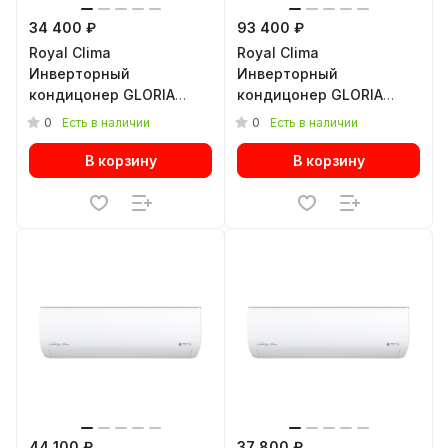
34 400 ₽
93 400 ₽
Royal Clima
Royal Clima
Инверторный
Инверторный
кондицонер GLORIA
кондицонер GLORIA
INVERTER UPGRADE RCI-
INVERTER UPGRADE RCI-
0
0
Есть в наличии
Есть в наличии
GL22HN
GL70HN
В корзину
В корзину
44 100 ₽
37 800 ₽