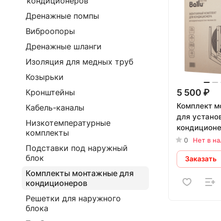
кондиционеров
Дренажные помпы
Виброопоры
Дренажные шланги
Изоляция для медных труб
Козырьки
5 500 ₽
Кронштейны
Комплект 
Кабель-каналы
для устано
Низкотемпературные
кондиционе
комплекты
Machine
0
Нет в н
Подставки под наружный
блок
Заказать
Комплекты монтажные для
кондиционеров
Решетки для наружного
блока