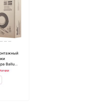
монтажный
вки
ра Ballu
аличии