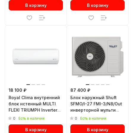
В корзину
В корзину
18 100 ₽
87 400 ₽
Royal Clima внутренний
Блок наружный Shuft
блок нстенный MULTI
SFMO/I-27 FMI-3/N8/Out
FLEXI TRIUMPH Inverter
инверторной мульти
Upgrade RCI-TMN12HN
сплит-системы
0
0
Есть в наличии
Есть в наличии
В корзину
В корзину