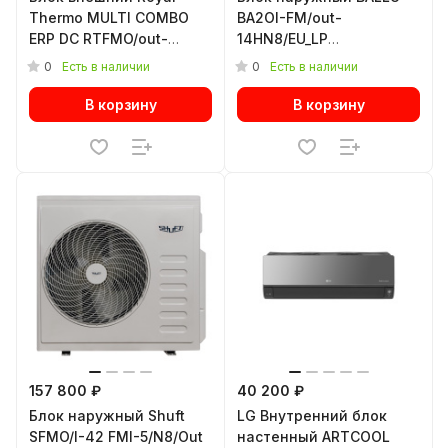
Thermo MULTI COMBO
BA2OI-FM/out-
ERP DC RTFMO/out-
14HN8/EU_LP
21HN8 инверторной
инверторной мульти
0
0
Есть в наличии
Есть в наличии
мульти сплит-системы
сплит-системы
В корзину
В корзину
157 800 ₽
40 200 ₽
Блок наружный Shuft
LG Внутренний блок
SFMO/I-42 FMI-5/N8/Out
настенный ARTCOOL