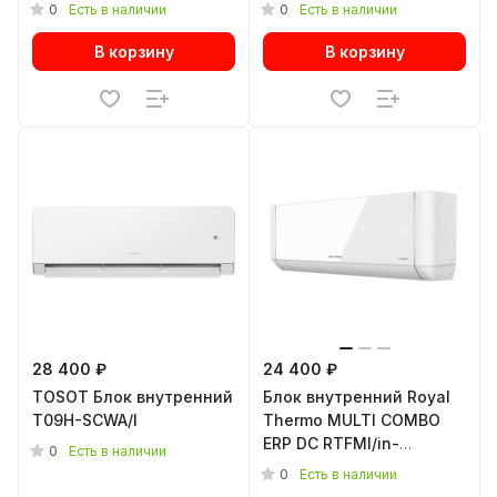
сплит-системы
12HN8/white инвертор.
0
0
Есть в наличии
Есть в наличии
мульти сплит-системы
В корзину
В корзину
28 400 ₽
24 400 ₽
TOSOT Блок внутренний
Блок внутренний Royal
T09H-SCWA/I
Thermo MULTI COMBO
ERP DC RTFMI/in-
0
Есть в наличии
18HN8/white инвертор.
0
Есть в наличии
мульти сплит-системы