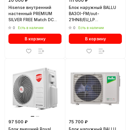
20 000 ₽
111 600 ₽
Hisense внутренний
Блок наружный BALLU
настенный PREMIUM
BA3OI-FM/out-
SILVER FREE Match DC
21HN8/EU_LP
Inverter R32 AMS-
инверторной мульти
0
0
Есть в наличии
Есть в наличии
09UW4RVETG00(S)
сплит-системы
В корзину
В корзину
97 500 ₽
75 700 ₽
Блок внешний Royal
Блок наружный BALLU