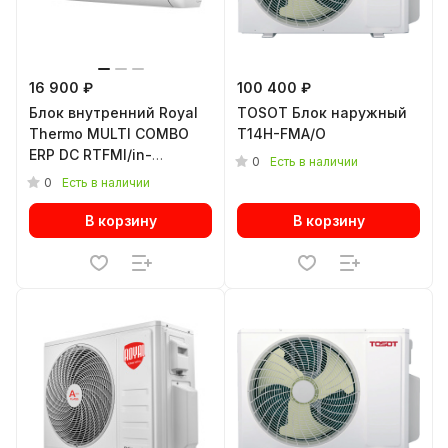
16 900 ₽
100 400 ₽
Блок внутренний Royal
TOSOT Блок наружный
Thermo MULTI COMBO
T14H-FMA/O
ERP DC RTFMI/in-
0
Есть в наличии
07HN8/white инвертор.
0
Есть в наличии
мульти сплит-системы
В корзину
В корзину