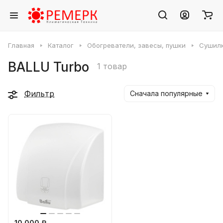
Главная
Каталог
Обогреватели, завесы, пушки
Сушилк
BALLU Turbo
1 товар
Фильтр
Сначала популярные
10 000 ₽