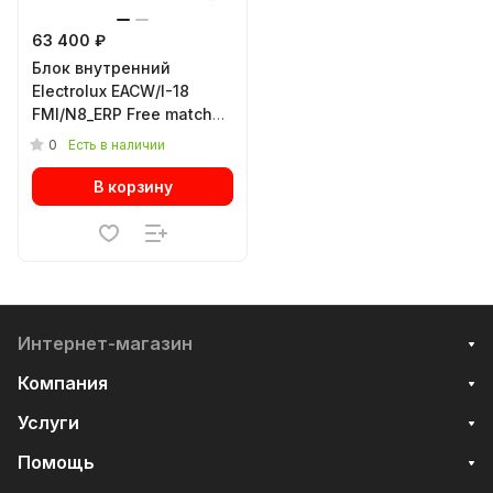
63 400 ₽
Блок внутренний
Electrolux EACW/I-18
FMI/N8_ERP Free match
сплит-системы,
0
Есть в наличии
консольного типа
В корзину
Интернет-магазин
Компания
Услуги
Помощь