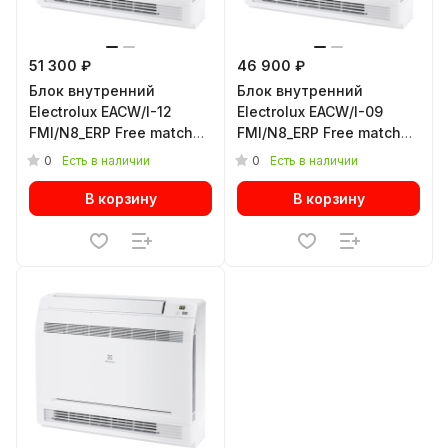
51 300 ₽
46 900 ₽
Блок внутренний
Блок внутренний
Electrolux EACW/I-12
Electrolux EACW/I-09
FMI/N8_ERP Free match
FMI/N8_ERP Free match
сплит-системы,
сплит-системы,
0
0
Есть в наличии
Есть в наличии
консольного типа
консольного типа
В корзину
В корзину