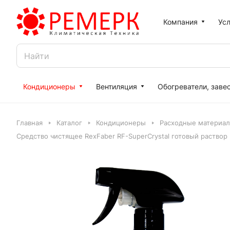
Компания
Усл
Кондиционеры
Вентиляция
Обогреватели, заве
Главная
Каталог
Кондиционеры
Расходные материал
Средство чистящее RexFaber RF-SuperCrystal готовый раствор