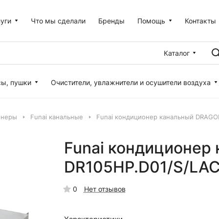
уги
Что мы сделали
Бренды
Помощь
Контакты
Каталог
сы, пушки
Очистители, увлажнители и осушители воздуха
онеры
Funai канальные
Funai кондиционер канальный DRAGO
Funai кондиционер
DR105HP.D01/S/LAC
0
Нет отзывов