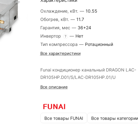
Характеристики
Охлаждение, кВт.
—
10.55
Обогрев, кВт.
—
11.7
Гарантия, мес
—
36+24
Инвертор
—
Нет
?
Тип компрессора
—
Ротационный
Все характеристики
Funai кондиционер канальный DRAGON LAC-
DR105HP.D01/S/LAC-DR105HP.01/U
Все описание
Все товары FUNAI
Все товары категори