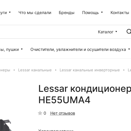
уги
Что мы сделали
Бренды
Помощь
Контакты
Каталог
сы, пушки
Очистители, увлажнители и осушители воздуха
онеры
Lessar канальные
Lessar канальные инверторные
L
Lessar кондиционе
HE55UMA4
0
Нет отзывов