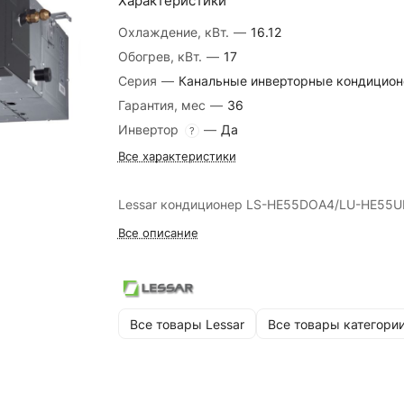
Характеристики
Охлаждение, кВт.
—
16.12
Обогрев, кВт.
—
17
Серия
—
Канальные инверторные кондицио
Гарантия, мес
—
36
Инвертор
—
Да
?
Все характеристики
Lessar кондиционер LS-HE55DOA4/LU-HE55
Все описание
Все товары Lessar
Все товары категори