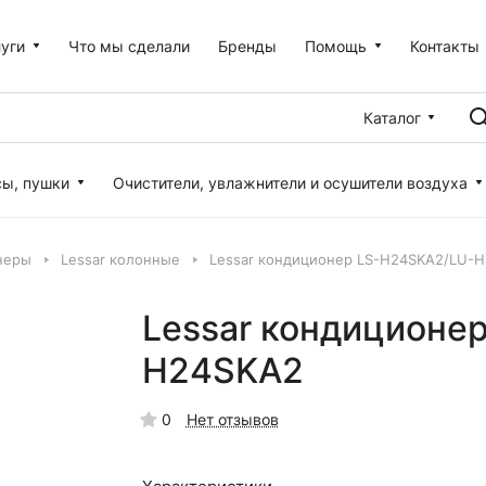
уги
Что мы сделали
Бренды
Помощь
Контакты
Каталог
сы, пушки
Очистители, увлажнители и осушители воздуха
неры
Lessar колонные
Lessar кондиционер LS-H24SKA2/LU-
Lessar кондиционе
H24SKA2
0
Нет отзывов