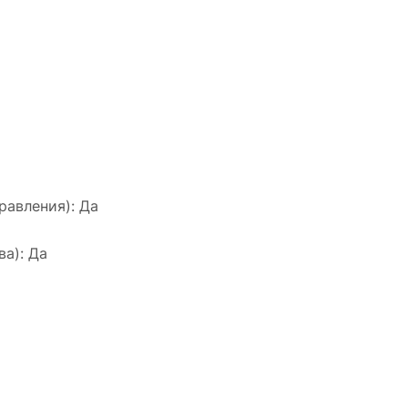
равления): Да
а): Да