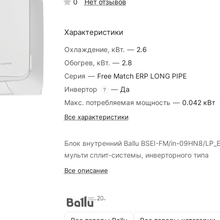
0
Нет отзывов
Характеристики
Охлаждение, кВт.
—
2.6
Обогрев, кВт.
—
2.8
Серия
—
Free Match ERP LONG PIPE
Инвертор
—
Да
?
Макс. потребляемая мощность
—
0.042 кВт
Все характеристики
Блок внутренний Ballu BSEI-FM/in-09HN8/LP_
мульти сплит-системы, инверторного типа
Все описание