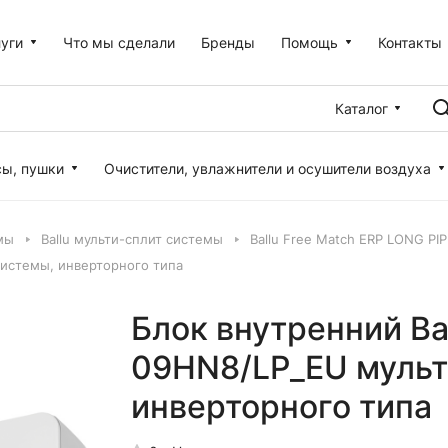
уги
Что мы сделали
Бренды
Помощь
Контакты
Каталог
сы, пушки
Очистители, увлажнители и осушители воздуха
мы
Ballu мульти-сплит системы
Ballu Free Match ERP LONG PI
системы, инверторного типа
Блок внутренний Bal
09HN8/LP_EU мульт
инверторного типа