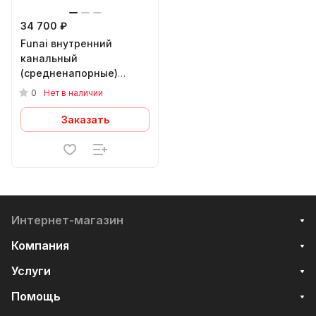
34 700 ₽
Funai внутренний
канальный
(средненапорные)
KIRIGAMI Inverter RAM-I-
0
Нет в наличии
KG30HP.D01/S
Заказать
Интернет-магазин
Компания
Услуги
Помощь