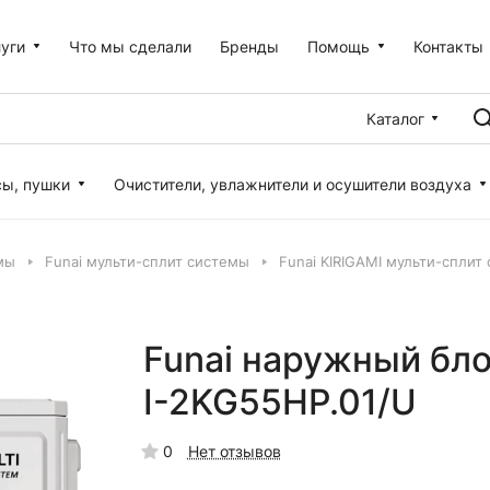
уги
Что мы сделали
Бренды
Помощь
Контакты
Каталог
сы, пушки
Очистители, увлажнители и осушители воздуха
мы
Funai мульти-сплит системы
Funai KIRIGAMI мульти-сплит
Funai наружный бло
I-2KG55HP.01/U
0
Нет отзывов