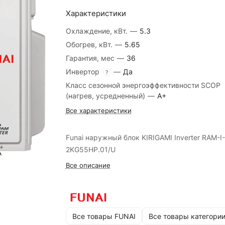
Характеристики
Охлаждение, кВт.
—
5.3
Обогрев, кВт.
—
5.65
Гарантия, мес
—
36
Инвертор
—
Да
?
Класс сезонной энергоэффективности SCOP
(нагрев, усредненный)
—
A+
Все характеристики
Funai наружный блок KIRIGAMI Inverter RAM-I-
2KG55HP.01/U
Все описание
Все товары FUNAI
Все товары категори