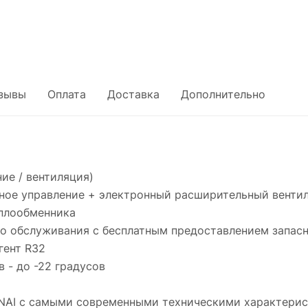
зывы
Оплата
Доставка
Дополнительно
ие / вентиляция)
рное управление + электронный расширительный венти
еплообменника
ого обслуживания с бесплатным предоставлением запас
гент R32
в - до -22 градусов
UNAI с самыми современными техническими характери