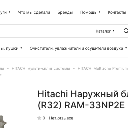
уги
Что мы сделали
Бренды
Помощь
Контакты
Каталог
сы, пушки
Очистители, увлажнители и осушители воздуха
мы
HITACHI мульти-сплит системы
HITACHI Multizone Premium
E
Hitachi Наружный 
(R32) RAM-33NP2E
0
Нет отзывов