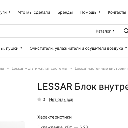
уги
Что мы сделали
Бренды
Помощь
Контакты
Каталог
сы, пушки
Очистители, увлажнители и осушители воздуха
мы
Lessar мульти-сплит системы
Lessar настенные внутренни
LESSAR Блок внутр
0
Нет отзывов
Характеристики
Охлаждение, кВт.
—
5.28