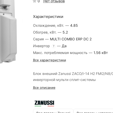
0
Нет отзывов
Характеристики
Охлаждение, кВт.
—
4.85
Обогрев, кВт.
—
5.2
Серия
—
MULTI COMBO ERP DC 2
Инвертор
—
Да
?
Макс. потребляемая мощность
—
1.56 кВт
Все характеристики
Блок внешний Zanussi ZACO/I-14 H2 FMI2/N8/
инверторной мульти сплит-системы
Все описание