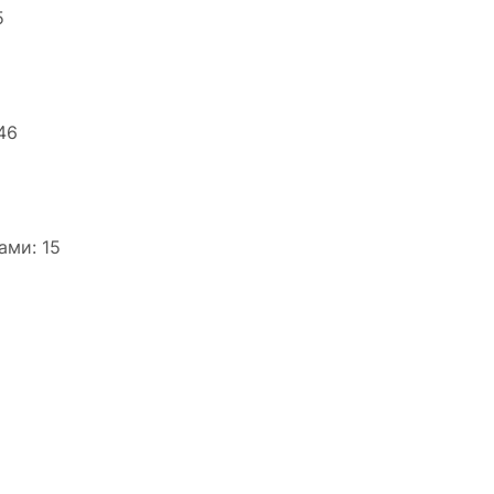
5
46
ами: 15