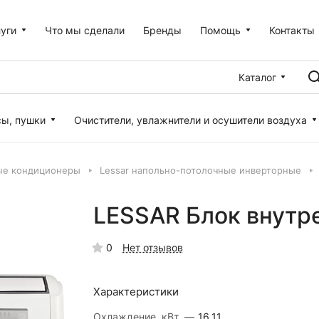
уги
Что мы сделали
Бренды
Помощь
Контакты
Каталог
сы, пушки
Очистители, увлажнители и осушители воздуха
ые кондиционеры
Lessar напольно-потолочные инверторные
LESSAR Блок внут
0
Нет отзывов
Характеристики
Охлаждение, кВт.
—
16.11