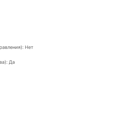
равления): Нет
а): Да