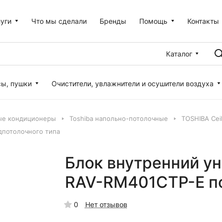
уги
Что мы сделали
Бренды
Помощь
Контакты
Каталог
сы, пушки
Очистители, увлажнители и осушители воздуха
ые кондиционеры
Toshiba напольно-потолочные
TOSHIBA Cei
дпотолочного типа
Блок внутренний у
RAV-RM401CTP-E по
0
Нет отзывов