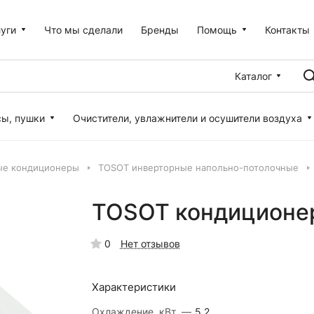
уги
Что мы сделали
Бренды
Помощь
Контакты
Каталог
сы, пушки
Очистители, увлажнители и осушители воздуха
ые кондиционеры
TOSOT инверторные напольно-потолочные
TOSOT кондиционер
0
Нет отзывов
Характеристики
Охлаждение, кВт.
—
5.2