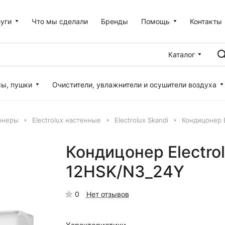
уги
Что мы сделали
Бренды
Помощь
Контакты
Каталог
сы, пушки
Очистители, увлажнители и осушители воздуха
онеры
Electrolux настенные
Electrolux Skandi
Кондицонер E
Кондицонер Electro
12HSK/N3_24Y
0
Нет отзывов