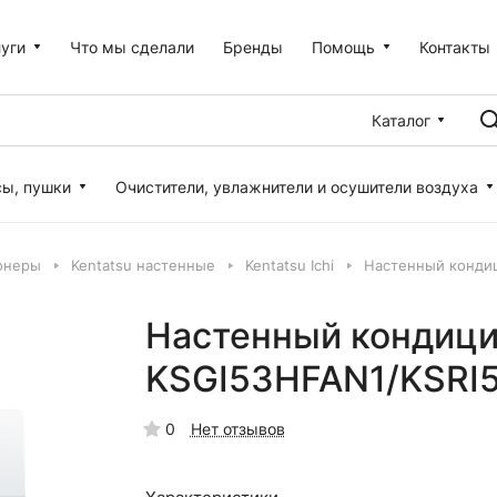
уги
Что мы сделали
Бренды
Помощь
Контакты
Каталог
сы, пушки
Очистители, увлажнители и осушители воздуха
онеры
Kentatsu настенные
Kentatsu Ichi
Настенный кондиц
Настенный кондици
KSGI53HFAN1/KSRI
0
Нет отзывов