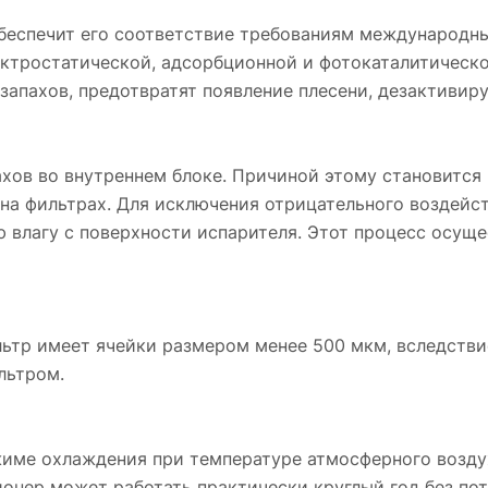
обеспечит его соответствие требованиям международн
ектростатической, адсорбционной и фотокаталитическ
запахов, предотвратят появление плесени, дезактивир
ахов во внутреннем блоке. Причиной этому становится
на фильтрах. Для исключения отрицательного воздейст
влагу с поверхности испарителя. Этот процесс осуще
льтр имеет ячейки размером менее 500 мкм, вследстви
льтром.
ме охлаждения при температуре атмосферного воздуха 
ионер может работать практически круглый год без по