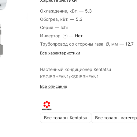
Характеристики
Охлаждение, кВт.
—
5.3
Обогрев, кВт.
—
5.3
Серия
—
Ichi
Инвертор
—
Нет
?
Трубопровод со стороны газа, Ø, мм
—
12.7
Все характеристики
Настенный кондиционер Kentatsu
KSGI53HFAN1/KSRI53HFAN1
Все описание
Все товары Kentatsu
Все товары катего