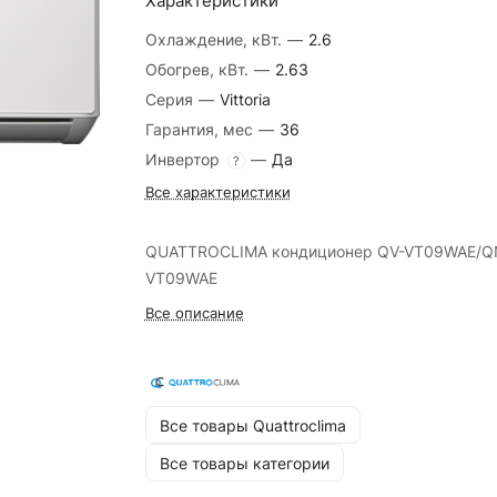
Характеристики
Охлаждение, кВт.
—
2.6
Обогрев, кВт.
—
2.63
Серия
—
Vittoria
Гарантия, мес
—
36
Инвертор
—
Да
?
Все характеристики
QUATTROCLIMA кондиционер QV-VT09WAE/Q
VT09WAE
Все описание
Все товары Quattroclima
Все товары категории