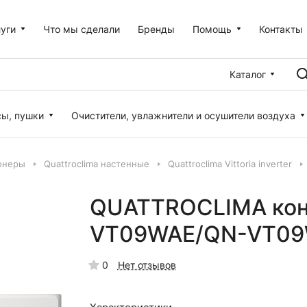
уги
Что мы сделали
Бренды
Помощь
Контакты
Каталог
сы, пушки
Очистители, увлажнители и осушители воздуха
онеры
Quattroclima настенные
Quattroclima Vittoria inverter
QUATTROCLIMA кон
VT09WAE/QN-VT0
0
Нет отзывов