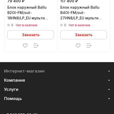
79 400 ₽
117 400 ₽
Блок наружный Ballu
Блок наружный Ballu
B2OI-FM/out-
B4OI-FM/out-
18HN8/LP_EU мульти
27HN8/LP_EU мульти
сплит-системы,
сплит-системы,
0
0
Нет в наличии
Нет в наличии
инверторного типа
инверторного типа
Заказать
Заказать
Интернет-магазин
Компания
Услуги
Помощь