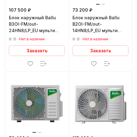
107 500 ₽
73 200 ₽
Блок наружный Ballu
Блок наружный Ballu
B3OI-FM/out-
B2OI-FM/out-
24HN8/LP_EU мульти
14HN8/LP_EU мульти
сплит-системы,
сплит-системы,
0
0
Нет в наличии
Нет в наличии
инверторного типа
инверторного типа
Заказать
Заказать