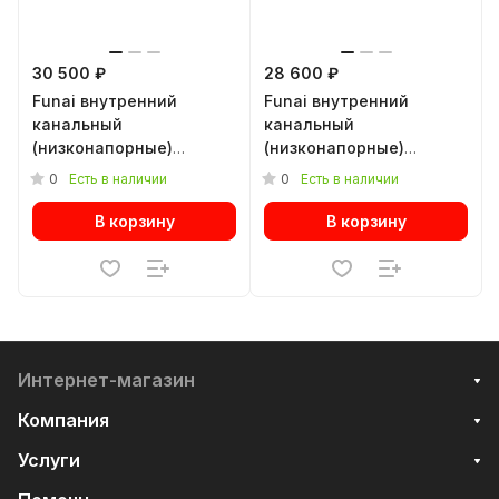
30 500 ₽
28 600 ₽
Funai внутренний
Funai внутренний
канальный
канальный
(низконапорные)
(низконапорные)
KIRIGAMI Inverter RAM-I-
KIRIGAMI Inverter RAM-I-
0
0
Есть в наличии
Есть в наличии
KG35HP.L01/S
KG30HP.L01/S
В корзину
В корзину
Интернет-магазин
Компания
Услуги