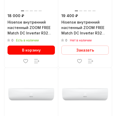
18 000 ₽
19 400 ₽
Hisense внутренний
Hisense внутренний
настенный ZOOM FREE
настенный ZOOM FREE
Match DC Inverter R32
Match DC Inverter R32
AMS-18UW4RXSKB01
AMS-09UW4RYRKB01
0
0
Есть в наличии
Нет в наличии
В корзину
Заказать