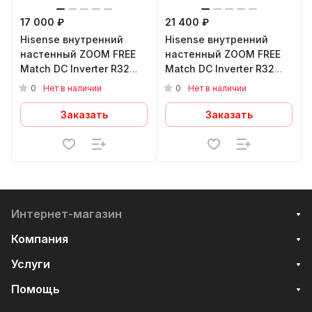
17 000 ₽
21 400 ₽
Hisense внутренний
Hisense внутренний
настенный ZOOM FREE
настенный ZOOM FREE
Match DC Inverter R32
Match DC Inverter R32
AMS-07UW4RYRKB01
AMS-12UW4RYRKB01
0
0
Нет в наличии
Нет в наличии
Заказать
Заказать
Интернет-магазин
Компания
Услуги
Помощь