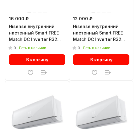
16 000 ₽
12 000 ₽
Hisense внутренний
Hisense внутренний
настенный Smart FREE
настенный Smart FREE
Match DC Inverter R32
Match DC Inverter R32
AMS-18UW4RXADB03
AMS-12UW4RVEDB00
0
0
Есть в наличии
Есть в наличии
В корзину
В корзину