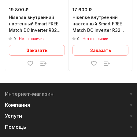
19 800 ₽
17 600 ₽
Hisense внутренний
Hisense внутренний
настенный Smart FREE
настенный Smart FREE
Match DC Inverter R32
Match DC Inverter R32
AMS-09UW4RVEDB00
AMS-07UW4RVEDB00H
0
0
Нет в наличии
Нет в наличии
Заказать
Заказать
Интернет-магазин
Компания
Услуги
Помощь