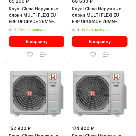
65 200 ₽
68 600 ₽
Royal Clima Наружные
Royal Clima Наружные
блоки MULTI FLEXI EU
блоки MULTI FLEXI EU
ERP UPGRADE 2RMN-
ERP UPGRADE 2RMN-
14HN/OUT
18HN/OUT
0
0
Есть в наличии
Есть в наличии
В корзину
В корзину
152 900 ₽
174 800 ₽
Royal Clima Наружные
Royal Clima Наружные